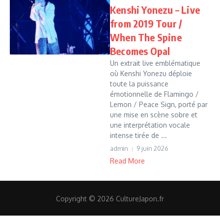
Kenshi Yonezu – Live
from 2019 Tour /
When The Spine
Becomes Opal
Un extrait live emblématique
où Kenshi Yonezu déploie
toute la puissance
émotionnelle de Flamingo /
Lemon / Peace Sign, porté par
une mise en scène sobre et
une interprétation vocale
intense tirée de ...
admin
9 juin 2026
Read More