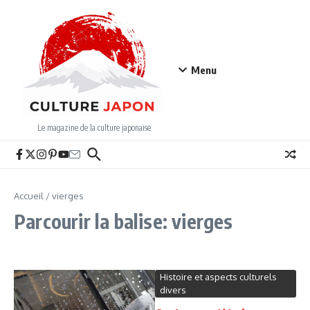
Aller au contenu
Menu
Le magazine de la culture japonaise
Accueil
/
vierges
Parcourir la balise: vierges
Histoire et aspects culturels
divers