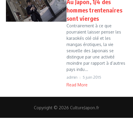
Au Japon, 1/4 des
hommes trentenaires
sont vierges
Contrairement à ce que
pourraient laisser penser les
karaokés olé olé et les
mangas érotiques, la vie
sexuelle des Japonais se
distingue par une activité
moindre par rapport à d’autres
pays indu...
admin
5 juin 2015
Read More