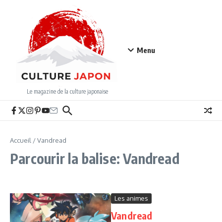
Aller au contenu
Menu
Le magazine de la culture japonaise
Accueil
/
Vandread
Parcourir la balise: Vandread
Les animes
Vandread