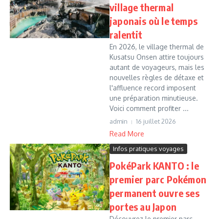
village thermal
japonais où le temps
ralentit
En 2026, le village thermal de
Kusatsu Onsen attire toujours
autant de voyageurs, mais les
nouvelles règles de détaxe et
l'affluence record imposent
une préparation minutieuse.
Voici comment profiter ...
admin
16 juillet 2026
Read More
Infos pratiques voyages
PokéPark KANTO : le
premier parc Pokémon
permanent ouvre ses
portes au Japon
Découvrez le premier parc