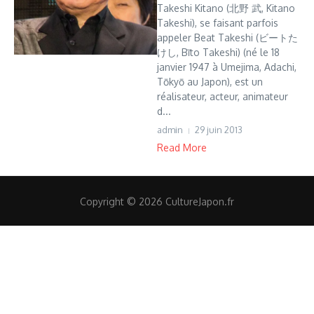
Takeshi Kitano (北野 武, Kitano
Takeshi), se faisant parfois
appeler Beat Takeshi (ビートた
けし, Bīto Takeshi) (né le 18
janvier 1947 à Umejima, Adachi,
Tōkyō au Japon), est un
réalisateur, acteur, animateur
d...
admin
29 juin 2013
Read More