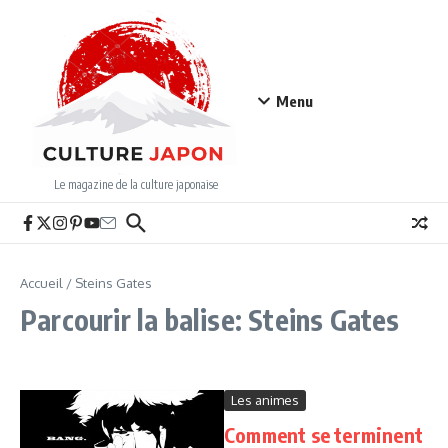
Aller au contenu
Menu
Le magazine de la culture japonaise
Accueil
/
Steins Gates
Parcourir la balise: Steins Gates
Les animes
Comment se terminent