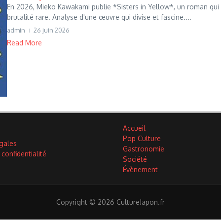
En 2026, Mieko Kawakami publie *Sisters in Yellow*, un roman qui 
brutalité rare. Analyse d'une œuvre qui divise et fascine....
admin
26 juin 2026
Read More
Accueil
Pop Culture
gales
Gastronomie
 confidentialité
Société
Évènement