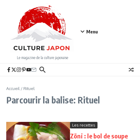
Aller au contenu
Menu
Le magazine de la culture japonaise
Accueil
/
Rituel
Parcourir la balise: Rituel
Les recettes
Zōni : le bol de soupe