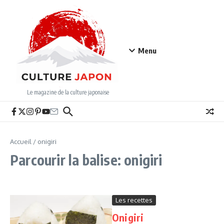
Aller au contenu
Menu
Le magazine de la culture japonaise
Accueil
/
onigiri
Parcourir la balise: onigiri
Les recettes
Onigiri