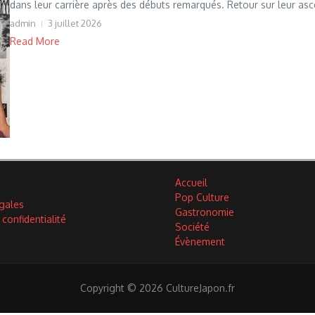
dans leur carrière après des débuts remarqués. Retour sur leur asce
admin
3 juillet 2026
Read More
Accueil
Pop Culture
gales
Gastronomie
 confidentialité
Société
Évènement