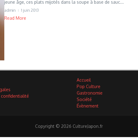
jeune âge, ces plats mijotés dans la soupe à base de sauc...
admin
1 juin 2013
Read More
Accueil
Pop Culture
gales
Gastronomie
 confidentialité
Société
Évènement