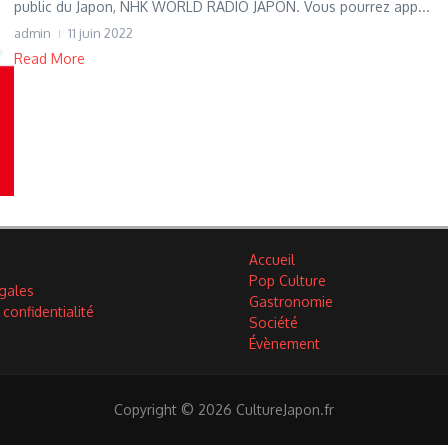
public du Japon, NHK WORLD RADIO JAPON. Vous pourrez app...
admin
11 juin 2022
Read More
Accueil
Pop Culture
gales
Gastronomie
 confidentialité
Société
Évènement