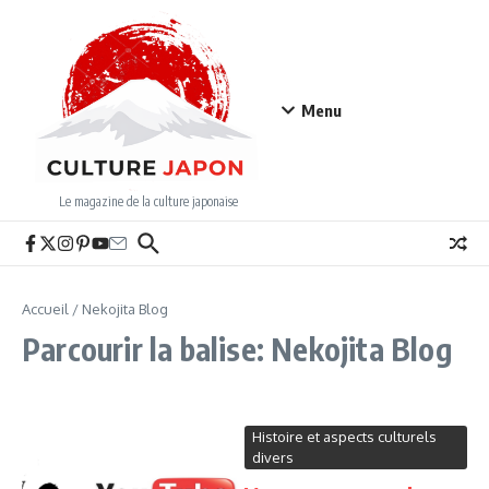
Aller au contenu
Menu
Le magazine de la culture japonaise
Accueil
/
Nekojita Blog
Parcourir la balise: Nekojita Blog
Histoire et aspects culturels
divers