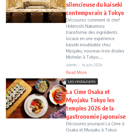
silencieuse du kaiseki
contemporain à Tokyo
Découvrez comment le chef
Hidetoshi Nakamura
transforme des ingrédients
locaux en une expérience
kaiseki inoubliable chez
Myojaku, nouveau trois étoiles
Michelin à Tokyo....
admin
16 juin 2026
Read More
Les restaurants
La Cime Osaka et
Myojaku Tokyo les
temples 2026 de la
gastronomie japonaise
Découvrez pourquoi La Cime à
Osaka et Myojaku à Tokyo