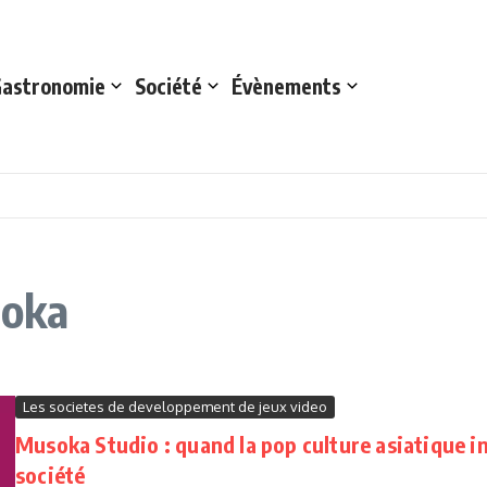
astronomie
Société
Évènements
soka
Les societes de developpement de jeux video
Musoka Studio : quand la pop culture asiatique i
société