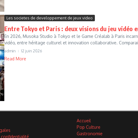
Les societes de developpement de jeux video
Entre Tokyo et Paris : deux visions du jeu vidéo 
En 2026, Musoka Studio à Tokyo et le Game Créalab à Paris incar
vidéo, entre héritage culturel et innovation collaborative. Comparais
admin
12 juin 2026
Read More
Accueil
Pop Culture
gales
Gastronomie
 confidentialité