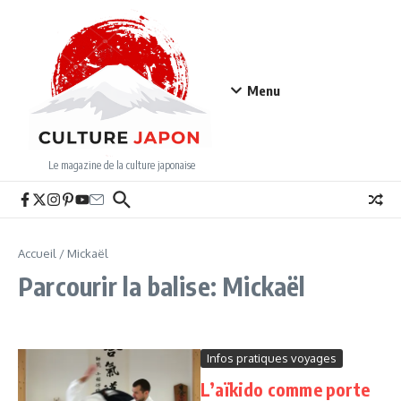
Aller au contenu
Menu
Le magazine de la culture japonaise
Accueil
/
Mickaël
Parcourir la balise: Mickaël
Infos pratiques voyages
L’aïkido comme porte