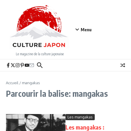
Aller au contenu
Menu
Le magazine de la culture japonaise
Accueil
/
mangakas
Parcourir la balise: mangakas
Les mangakas
Les mangakas :