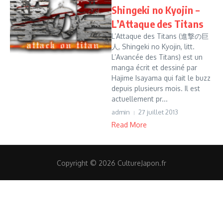
Shingeki no Kyojin –
L’Attaque des Titans
L’Attaque des Titans (進撃の巨
人, Shingeki no Kyojin, litt.
L’Avancée des Titans) est un
manga écrit et dessiné par
Hajime Isayama qui fait le buzz
depuis plusieurs mois. Il est
actuellement pr...
admin
27 juillet 2013
Read More