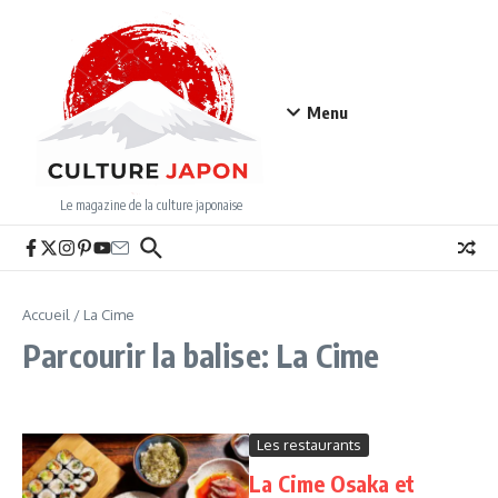
Aller au contenu
Menu
Le magazine de la culture japonaise
Accueil
/
La Cime
Parcourir la balise: La Cime
Les restaurants
La Cime Osaka et