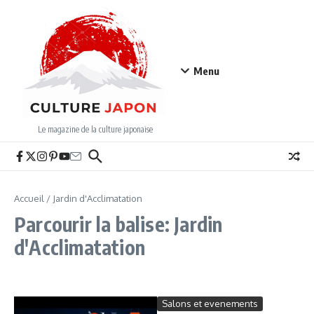
Aller au contenu
Menu
Le magazine de la culture japonaise
Accueil
/
Jardin d'Acclimatation
Parcourir la balise: Jardin
d'Acclimatation
Salons et evenements