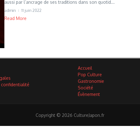
aussi par l’ancrage de ses traditions dans son quotid...
admin
11 juin 2022
Read More
Accueil
Pop Culture
gales
Gastronomie
 confidentialité
Société
Évènement