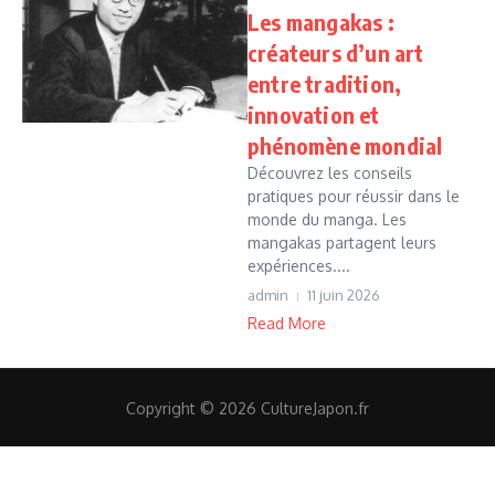
Les mangakas :
créateurs d’un art
entre tradition,
innovation et
phénomène mondial
Découvrez les conseils
pratiques pour réussir dans le
monde du manga. Les
mangakas partagent leurs
expériences....
admin
11 juin 2026
Read More