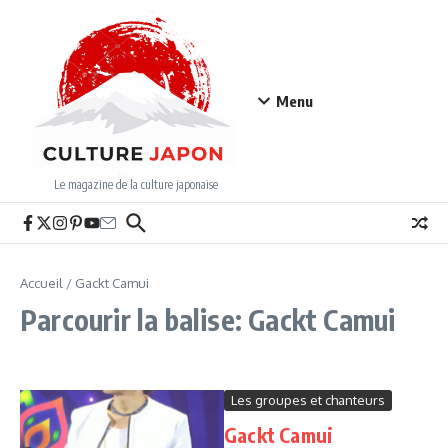
Aller au contenu
Menu
Le magazine de la culture japonaise
Accueil
/
Gackt Camui
Parcourir la balise: Gackt Camui
Les groupes et chanteurs
Gackt Camui