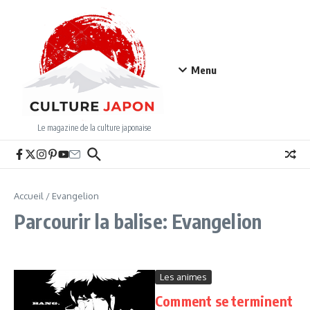
Aller au contenu
Menu
Le magazine de la culture japonaise
Accueil
/
Evangelion
Parcourir la balise: Evangelion
Les animes
Comment se terminent