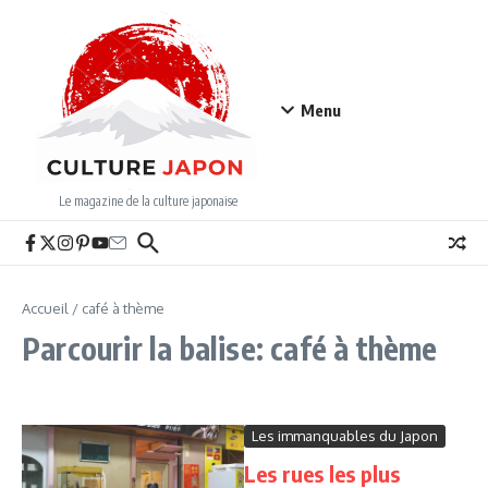
Aller au contenu
Menu
Le magazine de la culture japonaise
Accueil
/
café à thème
Parcourir la balise: café à thème
Les immanquables du Japon
Les rues les plus