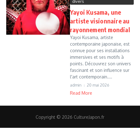
divers
Yayoi Kusama, une
artiste visionnaire au
rayonnement mondial
Yayoi Kusama, artiste
contemporaine japonaise, est
connue pour ses installations
immersives et ses motifs à
points. Découvrez son univers
fascinant et son influence sur
l'art contemporain....
admin
20 mai 2026
Read More