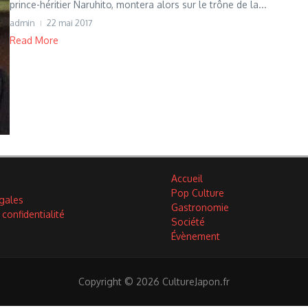
prince-héritier Naruhito, montera alors sur le trône de la...
admin
22 mai 2017
Read More
Accueil
Pop Culture
gales
Gastronomie
 confidentialité
Société
Évènement